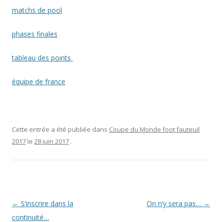
matchs de pool
phases finales
tableau des points
équipe de france
Cette entrée a été publiée dans
Coupe du Monde foot fauteuil
2017
le
28 juin 2017
.
Navigation
←
S’inscrire dans la
On n’y sera pas…
→
des
continuité…