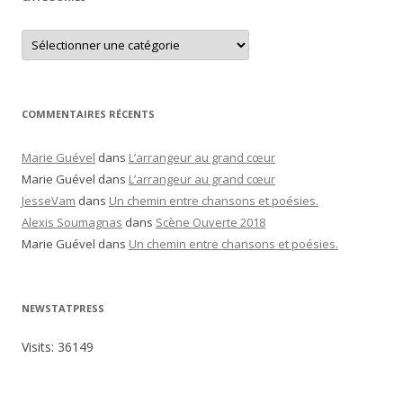
C
a
t
é
g
o
r
COMMENTAIRES RÉCENTS
i
e
s
Marie Guével
dans
L’arrangeur au grand cœur
Marie Guével
dans
L’arrangeur au grand cœur
JesseVam
dans
Un chemin entre chansons et poésies.
Alexis Soumagnas
dans
Scène Ouverte 2018
Marie Guével
dans
Un chemin entre chansons et poésies.
NEWSTATPRESS
Visits:
36149