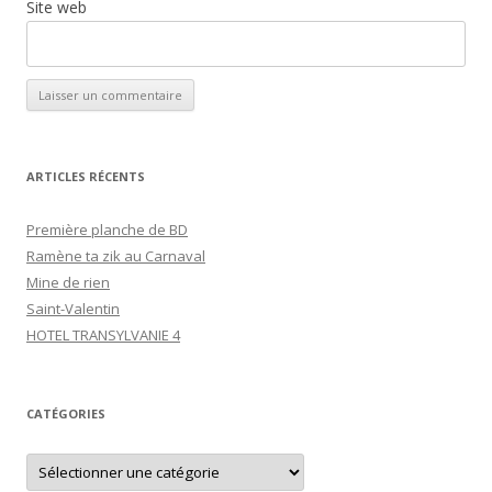
Site web
ARTICLES RÉCENTS
Première planche de BD
Ramène ta zik au Carnaval
Mine de rien
Saint-Valentin
HOTEL TRANSYLVANIE 4
CATÉGORIES
C
a
t