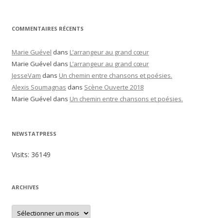
é
g
o
r
COMMENTAIRES RÉCENTS
i
e
s
Marie Guével
dans
L’arrangeur au grand cœur
Marie Guével
dans
L’arrangeur au grand cœur
JesseVam
dans
Un chemin entre chansons et poésies.
Alexis Soumagnas
dans
Scène Ouverte 2018
Marie Guével
dans
Un chemin entre chansons et poésies.
NEWSTATPRESS
Visits:
36149
ARCHIVES
A
r