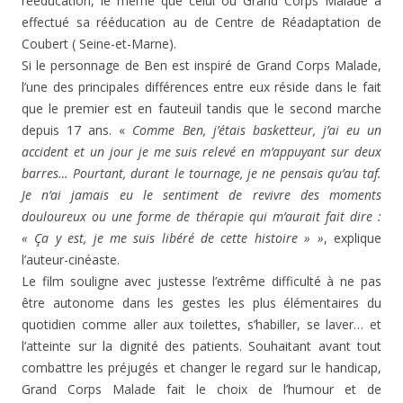
rééducation, le même que celui où Grand Corps Malade a
effectué sa rééducation au de Centre de Réadaptation de
Coubert ( Seine-et-Marne).
Si le personnage de Ben est inspiré de Grand Corps Malade,
l’une des principales différences entre eux réside dans le fait
que le premier est en fauteuil tandis que le second marche
depuis 17 ans. «
Comme Ben, j’étais basketteur, j’ai eu un
accident et un jour je me suis relevé en m’appuyant sur deux
barres… Pourtant, durant le tournage, je ne pensais qu’au taf.
Je n’ai jamais eu le sentiment de revivre des moments
douloureux ou une forme de thérapie qui m’aurait fait dire :
« Ça y est, je me suis libéré de cette histoire » »
, explique
l’auteur-cinéaste.
Le film souligne avec justesse l’extrême difficulté à ne pas
être autonome dans les gestes les plus élémentaires du
quotidien comme aller aux toilettes, s’habiller, se laver… et
l’atteinte sur la dignité des patients. Souhaitant avant tout
combattre les préjugés et changer le regard sur le handicap,
Grand Corps Malade fait le choix de l’humour et de