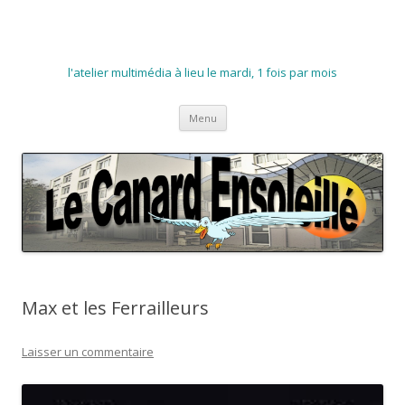
l'atelier multimédia à lieu le mardi, 1 fois par mois
Aller
Menu
au
contenu
Max et les Ferrailleurs
Laisser un commentaire