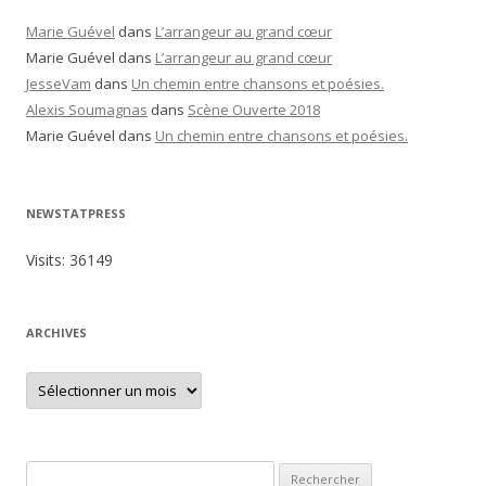
e
s
Marie Guével
dans
L’arrangeur au grand cœur
Marie Guével
dans
L’arrangeur au grand cœur
JesseVam
dans
Un chemin entre chansons et poésies.
Alexis Soumagnas
dans
Scène Ouverte 2018
Marie Guével
dans
Un chemin entre chansons et poésies.
NEWSTATPRESS
Visits:
36149
ARCHIVES
A
r
c
h
i
v
e
R
s