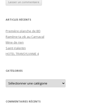
ARTICLES RÉCENTS
Première planche de BD
Ramène ta zik au Carnaval
Mine de rien
Saint-Valentin
HOTEL TRANSYLVANIE 4
CATÉGORIES
C
a
t
é
g
o
r
COMMENTAIRES RÉCENTS
i