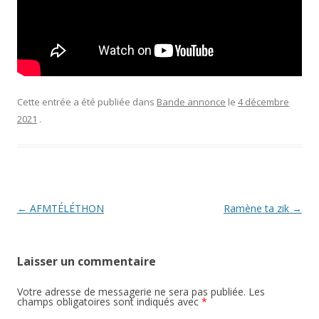
Cette entrée a été publiée dans
Bande annonce
le
4 décembre
2021
.
Navigation
←
AFMTÉLÉTHON
Ramène ta zik
→
des
articles
Laisser un commentaire
Votre adresse de messagerie ne sera pas publiée.
Les
champs obligatoires sont indiqués avec
*